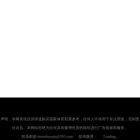
声明：本网资讯仅供球迷购买国家体育彩票参考，任何人不得用于非法用途，否则责
任自负。本网站拒绝为任何具有赌博性质的组织进行广告链接和服务。
联系邮箱:mozishuoqiu@163.com 篮球微博：
Loading...