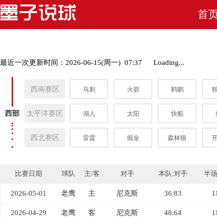
首
最近一次更新时间：2026-06-15(周一) 07:37
Loading...
西南赛区
马刺
火箭
鹈鹕
西部
太平洋赛区
湖人
太阳
快船
西北赛区
雷霆
掘金
森林狼
比赛日期
球队
主/客
对手
本队:对手
半
2026-05-01
老鹰
主
尼克斯
36:83
1
2026-04-29
老鹰
客
尼克斯
48:64
1