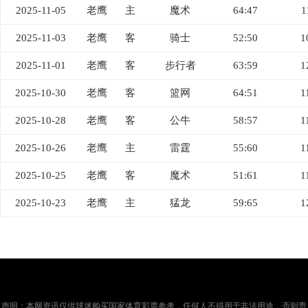
2025-11-05
老鹰
主
魔术
64:47
1
2025-11-03
老鹰
客
骑士
52:50
1
2025-11-01
老鹰
客
步行者
63:59
1
2025-10-30
老鹰
客
篮网
64:51
1
2025-10-28
老鹰
客
公牛
58:57
1
2025-10-26
老鹰
主
雷霆
55:60
1
2025-10-25
老鹰
客
魔术
51:61
1
2025-10-23
老鹰
主
猛龙
59:65
1
声明：本网资讯仅供球迷购买国家体育彩票参考，任何人不得用于非法用途，否则责