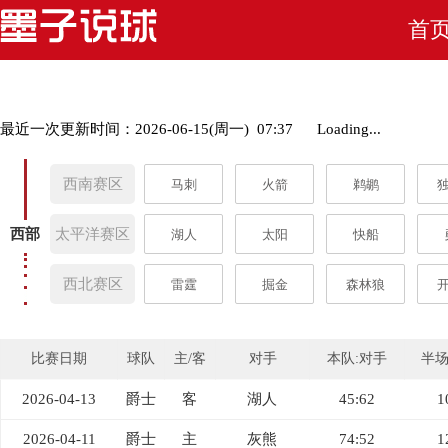
首
最近一次更新时间：2026-06-15(周一) 07:37
Loading...
西南赛区
马刺
火箭
鹈鹕
西部
太平洋赛区
湖人
太阳
快船
西北赛区
雷霆
掘金
森林狼
比赛日期
球队
主/客
对手
本队:对手
半
2026-04-13
爵士
客
湖人
45:62
1
2026-04-11
爵士
主
灰熊
74:52
1