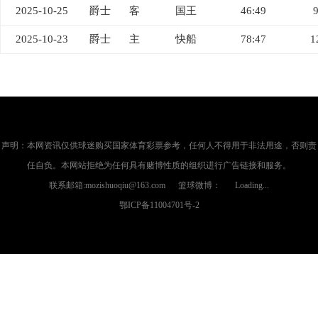
2025-10-25
爵士
客
国王
46:49
2025-10-23
爵士
主
快船
78:47
1
声明：本网资讯仅供球迷购买国家体育彩票参考，任何人不得用于非法用途，否则责
任自负。本网站拒绝为任何具有赌博性质的组织进行广告链接和服务。
联系邮箱:mozishuoqiu@163.com 篮球微博：
Loading...
鄂ICP备11004701号-2