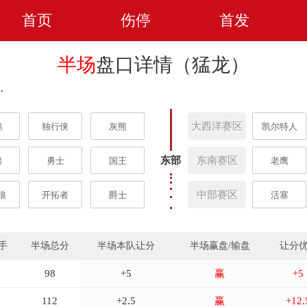
首页
伤停
首发
半场
盘口详情（猛龙）
.
大西洋赛区
鹕
独行侠
灰熊
凯尔特人
东部
东南赛区
船
勇士
国王
老鹰
中部赛区
狼
开拓者
爵士
活塞
手
半场总分
半场本队让分
半场赢盘/输盘
让分
98
+5
赢
+5
112
+2.5
赢
+12.