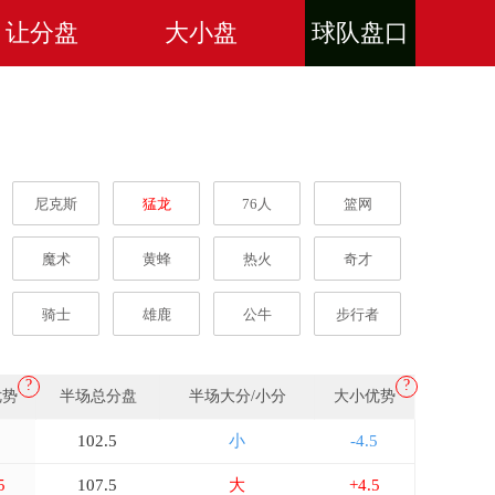
让分盘
大小盘
球队盘口
尼克斯
猛龙
76人
篮网
魔术
黄蜂
热火
奇才
骑士
雄鹿
公牛
步行者
?
?
优势
半场总分盘
半场大分/小分
大小优势
102.5
小
-4.5
5
107.5
大
+4.5