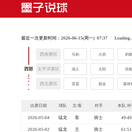
最近一次更新时间：2026-06-15(周一) 07:37
Loading..
西南赛区
马刺
火箭
鹈
西部
太平洋赛区
湖人
太阳
快
西北赛区
雷霆
掘金
森林
比赛日期
球队
主/客
对手
本队:对
2026-05-04
猛龙
客
骑士
49:49
2026-05-02
猛龙
主
骑士
61:51