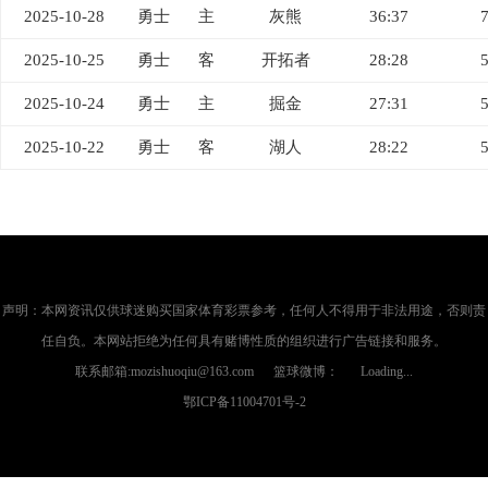
2025-10-28
勇士
主
灰熊
36:37
2025-10-25
勇士
客
开拓者
28:28
2025-10-24
勇士
主
掘金
27:31
2025-10-22
勇士
客
湖人
28:22
声明：本网资讯仅供球迷购买国家体育彩票参考，任何人不得用于非法用途，否则责
任自负。本网站拒绝为任何具有赌博性质的组织进行广告链接和服务。
联系邮箱:mozishuoqiu@163.com 篮球微博：
Loading...
鄂ICP备11004701号-2