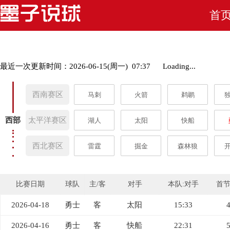
首
最近一次更新时间：2026-06-15(周一) 07:37
Loading...
西南赛区
马刺
火箭
鹈鹕
西部
太平洋赛区
湖人
太阳
快船
西北赛区
雷霆
掘金
森林狼
比赛日期
球队
主/客
对手
本队:对手
首
2026-04-18
勇士
客
太阳
15:33
2026-04-16
勇士
客
快船
22:31