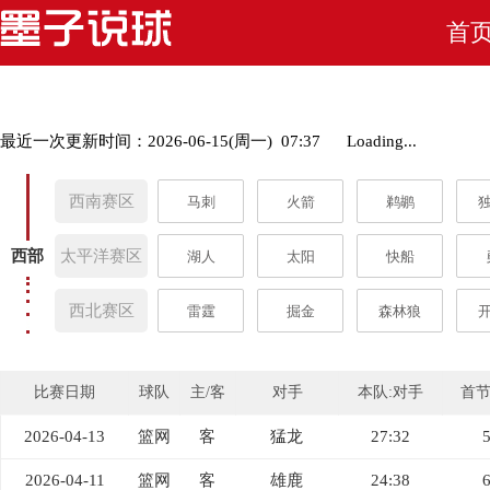
首
最近一次更新时间：2026-06-15(周一) 07:37
Loading...
西南赛区
马刺
火箭
鹈鹕
西部
太平洋赛区
湖人
太阳
快船
西北赛区
雷霆
掘金
森林狼
比赛日期
球队
主/客
对手
本队:对手
首
2026-04-13
篮网
客
猛龙
27:32
2026-04-11
篮网
客
雄鹿
24:38