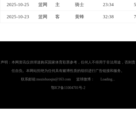
2025-10-25
篮网
主
骑士
23:34
2025-10-23
篮网
客
黄蜂
32:38
声明：本网资讯仅供球迷购买国家体育彩票参考，任何人不得用于非法用途，否则责
任自负。本网站拒绝为任何具有赌博性质的组织进行广告链接和服务。
联系邮箱:mozishuoqiu@163.com 篮球微博：
Loading...
鄂ICP备11004701号-2