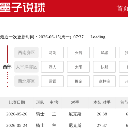
首
最近一次更新时间：2026-06-15(周一) 07:37
Loading...
西南赛区
马刺
火箭
鹈鹕
西部
太平洋赛区
湖人
太阳
快船
西北赛区
雷霆
掘金
森林狼
比赛日期
球队
主/客
对手
本队:对手
首
2026-05-26
骑士
主
尼克斯
26:38
2026-05-24
骑士
主
尼克斯
27:37