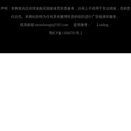
声明：本网资讯仅供球迷购买国家体育彩票参考，任何人不得用于非法用途，否则责
任自负。本网站拒绝为任何具有赌博性质的组织进行广告链接和服务。
联系邮箱:mozishuoqiu@163.com 篮球微博：
Loading...
鄂ICP备11004701号-2